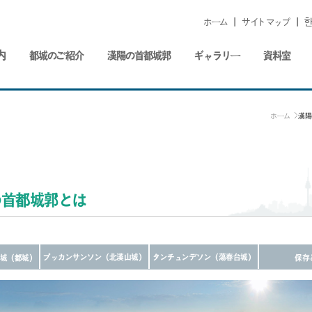
ホーム
|
サイトマップ
|
한
内
都城のご紹介
漢陽の首都城郭
ギャラリー
資料室
ホーム
漢陽
の首都城郭とは
プッカンサンソン（北漢山城）
タンチュンデソン（蕩春台城）
城（都城）
保存
（入堡城）
（連結城郭）