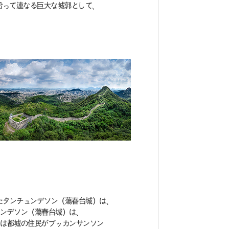
沿って連なる巨大な城郭として、
たタンチュンデソン（蕩春台城）は、
ンデソン（蕩春台城）は、
には都城の住民がプッカンサンソン