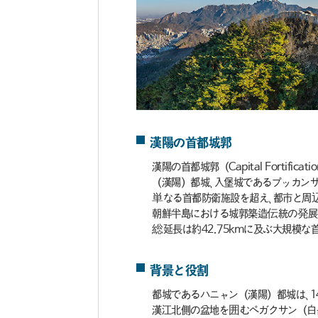
漢陽の首都城郭
漢陽の首都城郭（Capital Forti
（漢陽）都城、入堡城であるプッカン
単なる首都防衛施設を超え、都市と周
朝鮮半島における城郭築造伝統の発展
総延長は約42.75kmに及ぶ大規模な
背景と役割
都城であるハニャン（漢陽）都城は、
漢江北側の盆地を囲むペガクサン（白