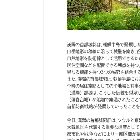
漢陽の首都城郭は、朝鮮半島で発展した
山岳地形の稜線に沿って城壁を築き、
自然地形を防衛線として活用できるた
居住空間などを配置できる利点を持つ
異なる機能を持つ3つの城郭を結合す
また、漢陽の首都城郭は、朝鮮半島にお
平時の居住空間としての平地城と有事
（漢陽）都城は、こうした伝統を継承
（蕩春台城）が追加で築造されたこと
首都防衛戦略が発展していったことを
今日、漢陽の首都城郭群は、ソウルと
大韓民国を代表する重要な遺産として保
都市化や戦争などにより一部区間が損傷