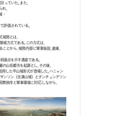
担っていた。また、
られ、
城・
て評価されている。
式城郭とは、
築城方式である。この方式は、
ことから、城郭内部に軍事施設、倉庫、
到達点を示す遺産である。
麗の山岳都市を起源とし、その後、
活用した平山城形式が登場した。ハニャン
ンサンソン（北漢山城）とタンチュンデソン
国際秩序と軍事環境に対応しながら、