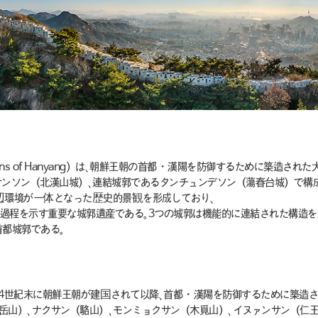
fications of Hanyang）は、朝鮮王朝の首都・漢陽を防御するために築
サンソン（北漢山城）、連結城郭であるタンチュンデソン（蕩春台城）で構成
辺環境が一体となった歴史的景観を形成しており、
過程を示す重要な城郭遺産である。3つの城郭は機能的に連結された構造を
首都城郭である。
14世紀末に朝鮮王朝が建国されて以降、首都・漢陽を防御するために築造さ
岳山）、ナクサン（駱山）、モンミョクサン（木覓山）、イヌァンサン（仁王