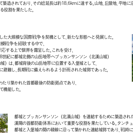
築造されており、その総延長は約18.6kmに達する。山地、丘陵地、平地に
る役割を果たした。
生した大規模な国際戦争を契機として、新たな形態へと発展した。
模戦争を経験する中で、
応する上で限界を露呈した。これを受け、
18世紀に都城北側の山岳地帯へプッカンサンソン（北漢山城）
山城）は、都城背後の山岳地帯に位置する入堡城として、
に避難し、長期戦に備えられるよう計画された城郭であった。
にわたり築かれた首都最後の防衛拠点であり、
て機能した。
都城とプッカンサンソン（北漢山城）を連結するために築造され
漢陽の首都防衛体系において重要な役割を果たしている。タンチュ
都城と入堡城の間の稜線に沿って築かれた連結城郭であり、戦時