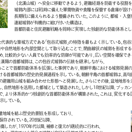
（北漢山城）へ安全に移動できるよう、避難経路を防衛する役割を
城郭内部には戦時に備えた軍需物資や食糧を保管する倉庫が設け
長期戦に備えられるよう整備されていた。このように、都城・入堡
連結城郭が有機的に結び付いた構造は、
首都防衛と住民避難戦略を同時に実現した独創的な防衛体系とし
代表的な築城方式である「包谷式城郭」の特徴を最もよく示している。包谷
谷や自然地形を内部空間として取り込むことで、閉曲線状の城郭を形成する
め、比較的少ない人員でも効率的な防御が可能であり、広い空間を確保できる
。漢陽の首都城郭は、この包谷式城郭の伝統を継承しながら、
ることで首都防衛体系を拡張した事例であり、朝鮮半島における城郭発展の
ける首都城郭の歴史的発展過程を示している。朝鮮半島の首都城郭は、高句
の避難用山城を組み合わせた形態へと発展した。さらにその後、盆地地形を
し、自然地形を活用した都城として築造された。しかし18世紀以降、プッカ
で、より体系的かつ独創的な首都防衛体系が構築された。これは、変化する
示している。
京畿地域を結ぶ歴史的景観を形成しており、
存されている。20世紀以降、
したが、1970年代以降、補修と復元が継続的に行われ、