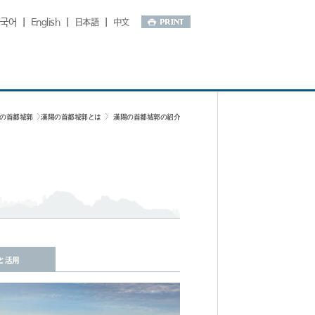
국어
|
English
|
日本語
|
中文
の首都城郭
漢陽の首都城郭とは
漢陽の首都城郭の紹介
と活用