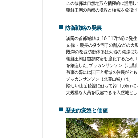
この城郭は自然地形を積極的に活用して
朝鮮王朝の首都の境界と権威を象徴す
防衛戦略の発展
漢陽の首都城郭は、16～17世紀に発
文禄・慶長の役や丙子の乱などの大規
既存の都城防衛体系は火器の発達に対
朝鮮王朝は首都防衛を強化するため、
を築造した。プッカンサンソン（北漢
有事の際には国王と都城の住民がとも
プッカンサンソン（北漢山城）は、
険しい山岳稜線に沿って約11.6km
大規模な人員を収容できる入堡城とし
歴史的変遷と価値