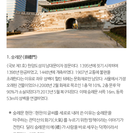
1. 숭례문(崇禮門)
<국보 제1호> 한양도성의 남대문이자 정문이다. 1395년에 짓기 시작하여
1398년 완공하였고, 1448년에 개축하였다. 1907년 교통에 불편을
초래한다는 이유로 좌우 성벽이 헐린 뒤에는 문화재로만 남았다. 서울에서 가장
오래된 건물이었으나 2008년 2월 화재로 목조인 1층 약 10%, 2층 문루 약
90%가 소실되었다가 2013년 5월 복구되었다. 이때 숭례문 서쪽 16m, 동쪽
53m의 성벽을 연결하였다.
*
숭례문 현판 : 현판의 글씨를 세로로 내려 쓴 이유는 숭례문을
마주하는 관악산의 화기(火氣)를 누르기 위한 방책이라는 이야기가
전한다. 달리 숭례문의 예(禮)가 사람을 바로 세우는 덕목이라서