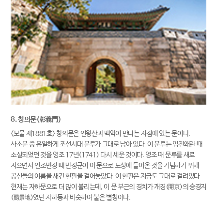
8. 창의문(彰義門)
<보물 제1881호> 창의문은 인왕산과 백악이 만나는 지점에 있는 문이다.
사소문 중 유일하게 조선시대 문루가 그대로 남아 있다. 이 문루는 임진왜란 때
소실되었던 것을 영조 17년(1741) 다시 세운 것이다. 영조 때 문루를 새로
지으면서 인조반정 때 반정군이 이 문으로 도성에 들어온 것을 기념하기 위해
공신들의 이름을 새긴 현판을 걸어놓았다. 이 현판은 지금도 그대로 걸려있다.
현재는 자하문으로 더 많이 불리는데, 이 문 부근의 경치가 개경(開京)의 승경지
(勝景地)였던 자하동과 비슷하여 붙은 별칭이다.