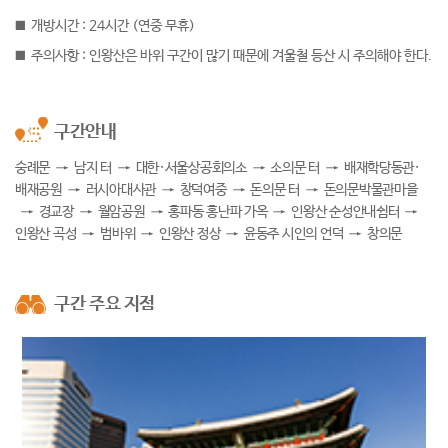
개방시간 : 24시간 (연중 무휴)
■
주의사항 : 인왕산은 바위 구간이 많기 때문에 겨울철 등산 시 주의해야 한다.
■
구간안내
숭례문
→
남지 터
→
대한·서울상공회의소
→
소의문 터
→
배재학당동관·
배재공원
→
러시아대사관
→
창덕여중
→
돈의문 터
→
돈의문박물관마을
→
경교장
→
월암공원
→
홍파동 홍난파 가옥
→
인왕산 순성안내쉼터
→
인왕산 곡성
→
범바위
→
인왕산 정상
→
윤동주 시인의 언덕
→
창의문
구간 주요 지점