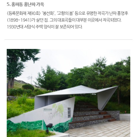
5. 홍파동 홍난파 가옥
<등록문화재 제90호> ‘봉선화’, ‘고향의 봄’ 등으로 유명한 작곡가 난파 홍영후
(1898~1941)가 살던 집. 그의 대표곡들이 대부분 이곳에서 작곡되었다.
1930년대 서양식 주택 양식이 잘 보존되어 있다.