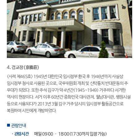
4. 경교장(京橋莊)
<사적 제465호> 1945년 대한민국 임시정부 환국 후 1946년까지 사실상
임시정부 청사로 사용된 곳으로, 국무위원회 개최 및 신탁통치 반대운동의 주
무대가 되었다. 또한 주석 김구가 약 4년간(1945~1949) 거주하다 서거한
역사의 현장이다. 서거 이후 60년간 중화민국 대사관저, 월남대사관, 병원시설
등으로 사용되다가 2013년 3월 김구 거주 당시의 임시정부 활동공간으로
복원하여 시민에게 개방하였다.
관람안내
■
ㆍ관람시간
매일 09:00 – 18:00(17:30까지 입장 가능)