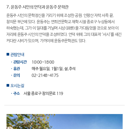
7. 윤동주 시인의 언덕과 윤동주 문학관
윤동주 시인의 문학정신을 기리기 위해 조성한 공원. 인왕산 자락 서쪽 끝,
창의문 부근에 있다. 윤동주는 연희전문학교 재학 시절 종로구 누상동에서
하숙했는데, 그가 이 일대를 거닐며 시상(詩想)을 가다듬었을 것으로 보아 이
자리에 윤동주 시인의 언덕을 조성하였다. 언덕 위에 그의 대표작 ‘서시’를 새긴
커다란 시비가 있으며, 가까이에 윤동주문학관도 있다.
관람안내
■
ㆍ관람시간
10:00~18:00
ㆍ휴관
매주 월요일, 1월1일, 설,추석
ㆍ문의
02-2148-4175
오시는길
■
ㆍ주소
서울 종로구 창의문로 119