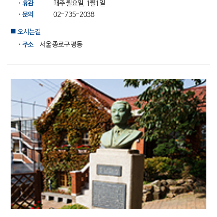
ㆍ휴관
매주 월요일, 1월1일
ㆍ문의
02-735-2038
오시는길
■
ㆍ주소
서울 종로구 평동