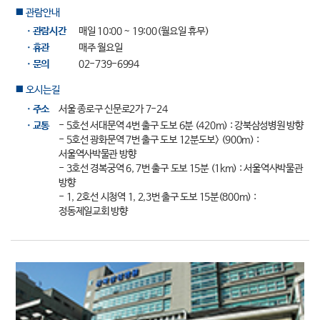
관람안내
■
ㆍ관람시간
매일 10:00 ~ 19:00(월요일 휴무)
ㆍ휴관
매주 월요일
ㆍ문의
02-739-6994
오시는길
■
ㆍ주소
서울 종로구 신문로2가 7-24
ㆍ교통
- 5호선 서대문역 4번 출구 도보 6분 (420m) : 강북삼성병원 방향
- 5호선 광화문역 7번 출구 도보 12분도보> (900m) :
서울역사박물관 방향
- 3호선 경복궁역 6, 7번 출구 도보 15분 (1km) : 서울역사박물관
방향
- 1, 2호선 시청역 1, 2,3번 출구 도보 15분(800m) :
정동제일교회 방향