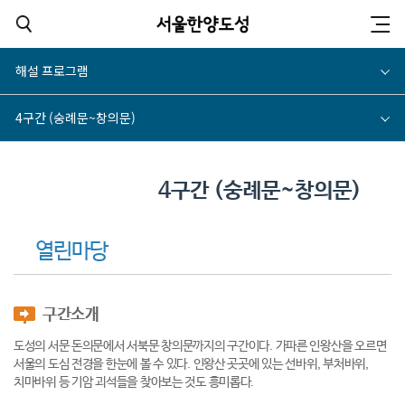
해설 프로그램
4구간 (숭례문~창의문)
4구간 (숭례문~창의문)
열린마당
구간소개
도성의 서문 돈의문에서 서북문 창의문까지의 구간이다. 가파른 인왕산을 오르면
서울의 도심 전경을 한눈에 볼 수 있다. 인왕산 곳곳에 있는 선바위, 부처바위,
치마바위 등 기암 괴석들을 찾아보는 것도 흥미롭다.