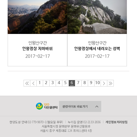
인왕산구간
인왕산구간
인왕정상 치마바위
인왕정상에서 내려오는 성벽
2017-02-17
2017-02-17
1
2
3
4
5
6
7
8
9
10
관련사이트 바로가기
한양도성 안내:02-779-9870~1(월요일 휴무)
누리집 운영:02-2133-2656
개인정보처리방침
서울특별시청 문화본부 문화유산활용과
서울시 중구 세종대로 124 프레스센터 4층