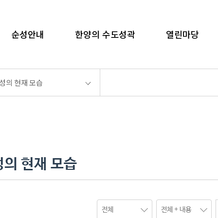
language
순성안내
한양의 수도성곽
열린마당
화면인쇄
성의 현재 모습
성의 현재 모습