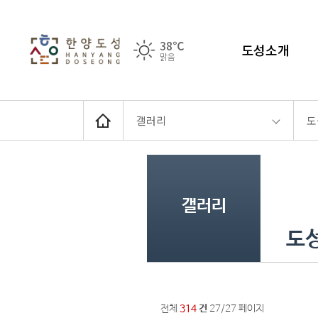
38℃
도성소개
맑음
갤러리
도
갤러리
도
전체
314
건
27/27 페이지