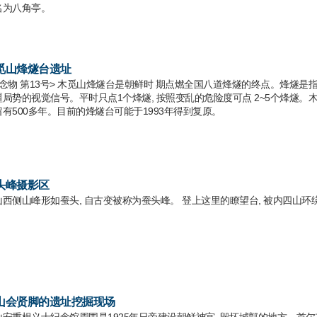
名为八角亭。
觅山烽燧台遗址
纪念物 第13号> 木觅山烽燧台是朝鲜时 期点燃全国八道烽燧的终点。烽燧是指白
局势的视觉信号。平时只点1个烽燧, 按照变乱的危险度可点 2~5个烽燧。木觅山烽
留有500多年。目前的烽燧台可能于1993年得到复原。
头峰摄影区
山西侧山峰形如蚕头, 自古变被称为蚕头峰。 登上这里的瞭望台, 被内四山
山会贤脚的遗址挖掘现场