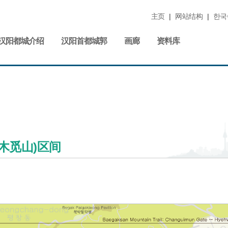
主页
|
网站结构
|
한국
汉阳都城介绍
汉阳首都城郭
画廊
资料库
木觅山)区间