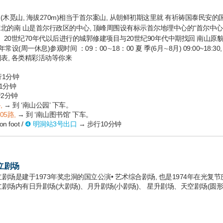
木觅山, 海拔270m)相当于首尔案山, 从朝鲜初期这里就 有祈祷国泰民安
南 山是首尔行政区的中心, 顶峰周围设有标示首尔地理中心的“首尔中心点”。
20世纪70年代以后进行的城郭修建项目与20世纪90年代中期找回 南山原
年常设(周一休息)参观时间 ：09：00∼18：00 夏 季(6月∼8月) 09:00~18:30, 冬
间表, 各类精彩活动等你来
行1分钟
1分钟
行2分钟
,
→ 到 ‘南山公园’ 下车。
05路,
→ 到 ‘南山图书馆’ 下车。
 foot /
❹ 明洞站3号出口
→ 步行10分钟
立剧场
立剧场是建于1973年奖忠洞的国立公演• 艺术综合剧场, 也是1974年在光
立剧场内有日升剧场(大剧场)、月升剧场(小剧场)、 星升剧场、天空剧场(圆形