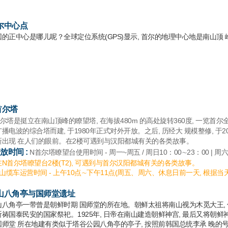
尔中心点
国的正中心是哪儿呢？全球定位系统(GPS)显示, 首尔的地理中心地是南山顶 
首尔塔
尔塔是挺立在南山顶峰的瞭望塔, 在海拔480m 的高处旋转360度, 一览首尔
播电波的综合塔而建, 于1980年正式对外开放。之后, 历经大 规模整修, 于
新出现 在人们的眼前。在2楼可遇到与汉阳都城有关的各类故事。
放时间 :
N首尔塔瞭望台使用时间 - 周一~周五 / 周日10：00∼23：00 | 周六 
在N首尔塔瞭望台2楼(T2), 可遇到与首尔汉阳都城有关的各类故事。
南山缆车运营时间 - 上午10点∼下午11点(周五、周六、休息日前一天, 根据当
山八角亭与国师堂遗址
山八角亭一带曾是朝鲜时期 国师堂的所在地。朝鲜太祖将南山视为木觅大王,
祈祷国泰民安的国家祭祀。1925年, 日帝在南山建造朝鲜神宫, 最后又将朝
师堂 所在地建有类似于塔谷公园八角亭的亭子, 按照前韩国总统李承 晚的号, 