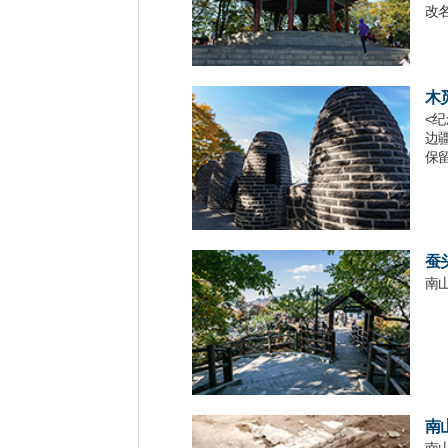
改
木
<
边疆
保
蚕
南
南