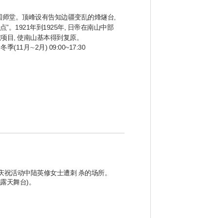
的国师堂。顶峰设有告知边疆变乱的烽燧台,
1921年到1925年, 日帝在南山中部
貌项目, 使南山基本得到复原。
季(11月∼2月) 09:00~17:30
复节庆祝活动中陆英修女士遭刺 杀的场所。
露天舞台)。