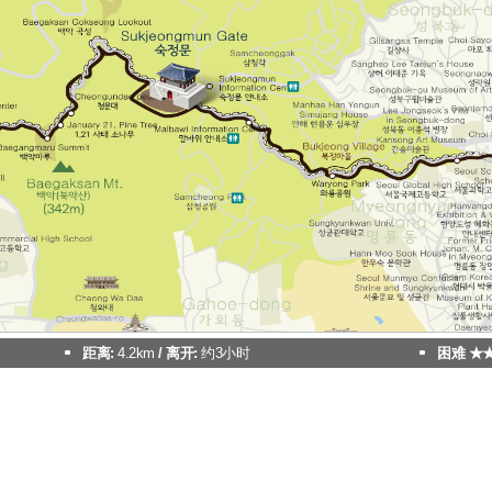
距离:
4.2km
/ 离开:
约3小时
困难 ★