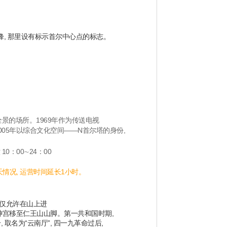
峰, 那里设有标示首尔中心点的标志。
全景的场所。1969年作为传送电视
2005年以综合文化空间——N首尔塔的身份,
10：00∼24：00
天情况, 运营时间延长1小时。
 仅允许在山上进
鲜神宫移至仁王山山脚。第一共和国时期,
取名为“云南厅”, 四一九革命过后,