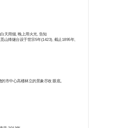
天用烟, 晚上用火光, 告知
燧台设于世宗5年(1423), 截止1895年,
环绕的市中心高楼林立的景象尽收 眼底。