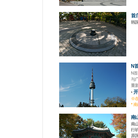
首
韩
N
N首
与广
重
开
•
※
* 
南
南
行
原国