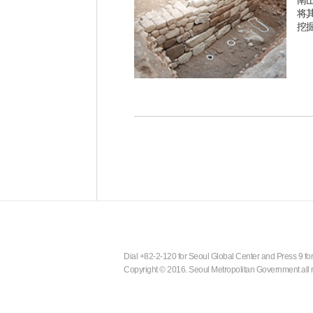
南山
将
挖
Dial +82-2-120 for Seoul Global Center and Press 9 for
Copyright © 2016. Seoul Metropolitan Government all r