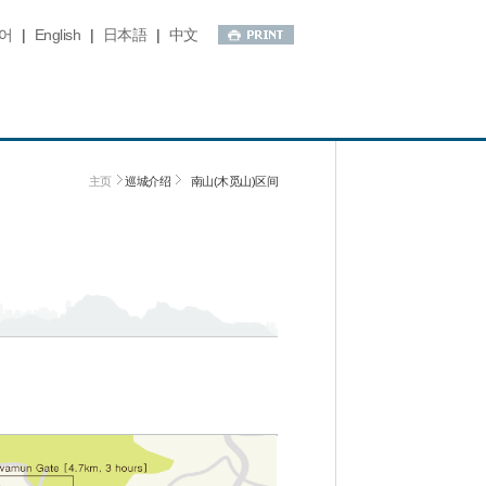
어
|
English
|
日本語
|
中文
主页
巡城介绍
南山(木觅山)区间