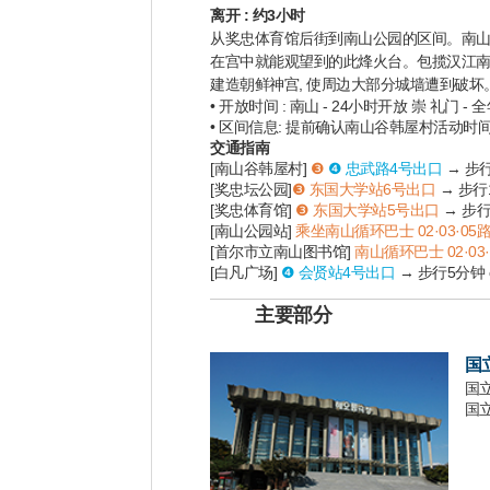
离开 : 约3小时
从奖忠体育馆后街到南山公园的区间。南山(
在宫中就能观望到的此烽火台。包揽汉江南北的
建造朝鲜神宫, 使周边大部分城墙遭到破坏。
• 开放时间 : 南山 - 24小时开放 崇 礼门 - 全
• 区间信息: 提前确认南山谷韩屋村活动时
交通指南
[南山谷韩屋村]
❸
❹ 忠武路4号出口
→ 步
[奖忠坛公园]
❸ 东国大学站6号出口
→ 步行
[奖忠体育馆]
❸ 东国大学站5号出口
→ 步
[南山公园站]
乘坐南山循环巴士 02·03·05路
[首尔市立南山图书馆]
南山循环巴士 02·03·
[白凡广场]
❹ 会贤站4号出口
→ 步行5分钟 on
主要部分
国
国
国