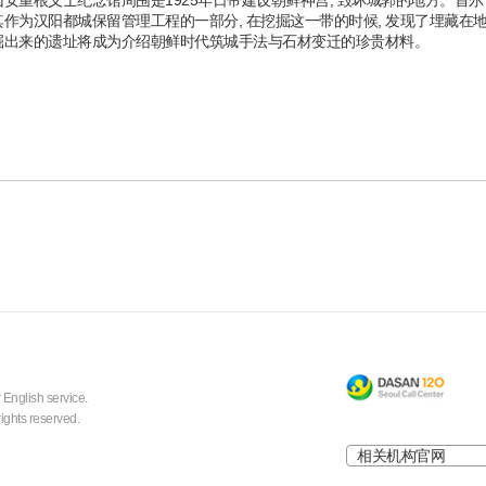
安重根义士纪念馆周围是1925年日帝建设朝鲜神宫, 毁坏城郭的地方。首尔市于
其作为汉阳都城保留管理工程的一部分, 在挖掘这一带的时候, 发现了埋藏在
掘出来的遗址将成为介绍朝鲜时代筑城手法与石材变迁的珍贵材料。
 English service.
ights reserved.