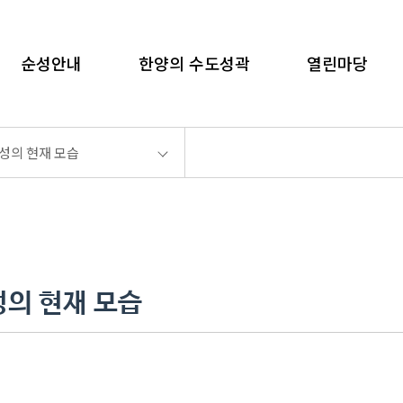
language
순성안내
한양의 수도성곽
열린마당
화면인쇄
성의 현재 모습
성의 현재 모습