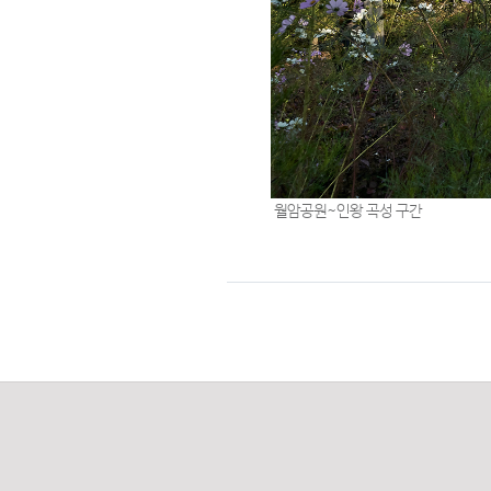
월암공원~인왕 곡성 구간