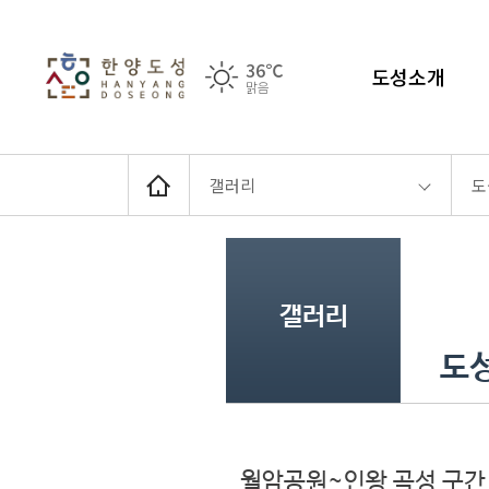
36℃
도성소개
맑음
갤러리
도
갤러리
도
월암공원~인왕 곡성 구간