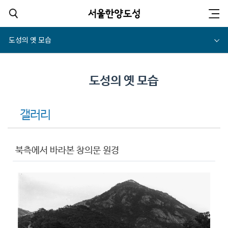
도성의 옛 모습
도성의 옛 모습
갤러리
북측에서 바라본 창의문 원경