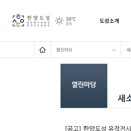
30℃
도성소개
맑음
열린마당
새
열린마당
새
[공고] 한양도성 유적전