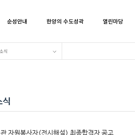
language
순성안내
한양의 수도성곽
열린마당
화면인쇄
소식
소식
시관 자원봉사자(전시해설) 최종합격자 공고