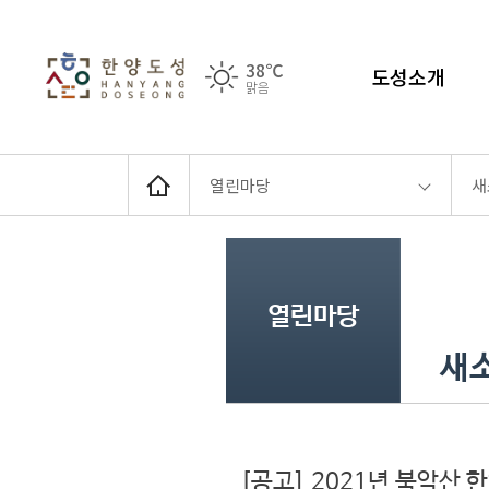
38℃
도성소개
맑음
열린마당
새
열린마당
새
[공고] 2021년 북악산