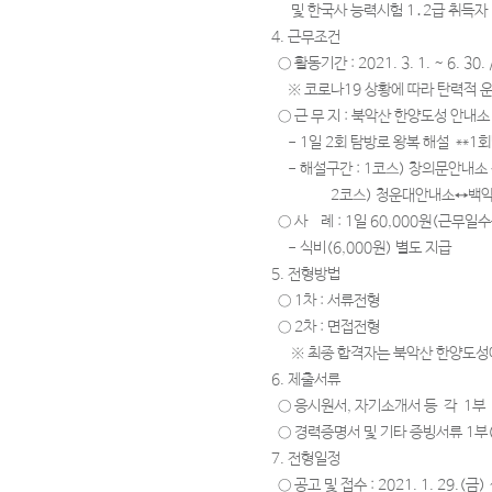
및 한국사 능력시험 1․2급 취득자
4. 근무조건
○ 활동기간 : 2021. 3. 1. ~ 6. 30. /
※ 코로나19 상황에 따라 탄력적 
○ 근 무 지 : 북악산 한양도성 안내
- 1일 2회 탐방로 왕복 해설 **1회
- 해설구간 : 1코스) 창의문안내소
2코스) 청운대안내소↔백악정
○ 사 례 : 1일 60,000원(근무일
- 식비(6,000원) 별도 지급
5. 전형방법
○ 1차 : 서류전형
○ 2차 : 면접전형
※ 최종 합격자는 북악산 한양도성에
6. 제출서류
○ 응시원서, 자기소개서 등 각 1부
○ 경력증명서 및 기타 증빙서류 1부(
7. 전형일정
○ 공고 및 접수 : 2021. 1. 29.(금) ~