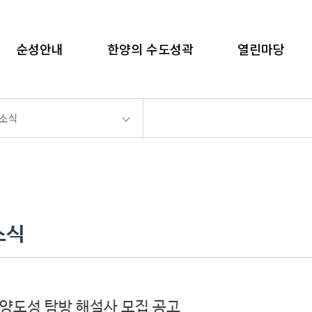
language
순성안내
한양의 수도성곽
열린마당
화면인쇄
소식
소식
 한양도성 탐방 해설사 모집 공고