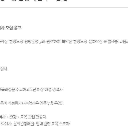
설사 모집 공고
북악산 한양도성 탐방운영」과 관련하여 북악산 한양도성 문화유산 해설사를 다음과
해설사
교육과정을 수료하고 2년 이상 해설 경력자
활동이 가능한자(*북악산은 연중무휴 운영)
 역사‧관광‧교육 관련 전공자
 학예사, 문화관광해설․안내 관련 교육 수료자