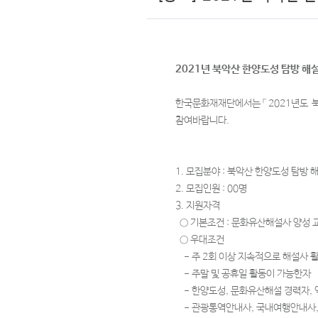
2021년 북악산 한양도성 탐방 해
한국문화재재단에서는「2021년도 
참여바랍니다.
1. 모집분야 : 북악산 한양도성 탐방 
2. 모집인원 : 00명
3. 지원자격
○ 기본조건 : 문화유산해설사 양성 
○ 우대조건
- 주 2회 이상 지속적으로 해설사 
- 주말 및 공휴일 활동이 가능한자
- 한양도성, 문화유산해설 경력자,
- 관광통역안내사, 국내여행안내사,